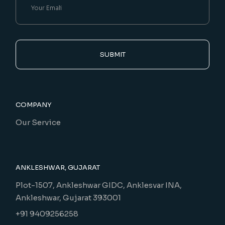
SUBMIT
COMPANY
Our Service
ANKLESHWAR, GUJARAT
Plot-1507, Ankleshwar GIDC, Anklesvar INA,
Ankleshwar, Gujarat 393001
+91 9409256258