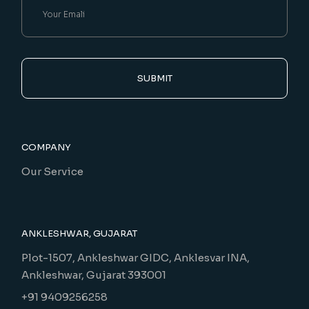
SUBMIT
COMPANY
Our Service
ANKLESHWAR, GUJARAT
Plot-1507, Ankleshwar GIDC, Anklesvar INA,
Ankleshwar, Gujarat 393001
+91 9409256258